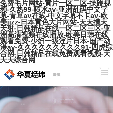
免费毛片网站-黄片一区二区-操碰视
频-久热99-喷水av-亚洲乱码中文字
幕-青草av在线-中文字幕不卡av-欧
美jjzz-日本黄色大片网站-天天摸天
天射-日韩精品在线一区二区三区-亚
洲高清视频在线播放-欧美日韩在线
观看免费-少妇一级淫片日本-国产动
漫av-久久久久久久久久久91-四虎综
合网-日韩精品在线免费观看视频-天
天天综合网
廣州
廣州
北京
武漢
長沙
成都