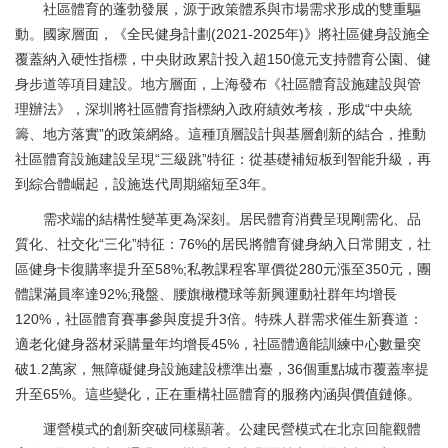
社區體育的蓬勃發展，源于政策體系與市場需求形成的雙重驅
動。國家層面，《全民健身計劃(2021-2025年)》將社區健身設施全
覆蓋納入硬性指標，中央財政累計投入超150億元支持體育公園、健
身步道等項目建設。地方層面，上海發布《社區體育設施建設與管
理辦法》，深圳將社區體育指標納入政府績效考核，形成“中央統
籌、地方落實”的政策網絡。這種頂層設計與基層創新的結合，推動
社區體育設施建設呈現“三級跳”特征：從基礎補短板到智能升級，再
到綜合體崛起，設施迭代周期縮短至3年。
需求端的結構性變革更為深刻。居民體育消費呈現剛需化、品
質化、社交化“三化”特征：76%的居民將體育健身納入日常開支，社
區健身卡復購率提升至58%;私教課程客單價從280元漲至350元，團
體課滿員率達92%;飛盤、腰旗橄欖球等新興運動社群年均增長
120%，社區體育賽事參與度提升3倍。特殊人群需求催生新賽道：
適老化健身器材采購量年均增長45%，社區體適能訓練中心數量突
破1.2萬家，無障礙健身設施建設標準出臺，36個重點城市覆蓋率提
升至65%。這些變化，正在重構社區體育的服務內涵與價值鏈條。
運營模式的創新突破同樣顯著。公建民營模式在北京回龍觀體