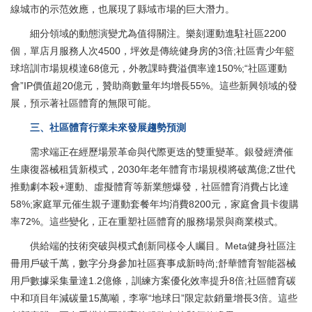
線城市的示范效應，也展現了縣域市場的巨大潛力。
細分領域的動態演變尤為值得關注。樂刻運動進駐社區2200
個，單店月服務人次4500，坪效是傳統健身房的3倍;社區青少年籃
球培訓市場規模達68億元，外教課時費溢價率達150%;“社區運動
會”IP價值超20億元，贊助商數量年均增長55%。這些新興領域的發
展，預示著社區體育的無限可能。
三、社區體育行業未來發展趨勢預測
需求端正在經歷場景革命與代際更迭的雙重變革。銀發經濟催
生康復器械租賃新模式，2030年老年體育市場規模將破萬億;Z世代
推動劇本殺+運動、虛擬體育等新業態爆發，社區體育消費占比達
58%;家庭單元催生親子運動套餐年均消費8200元，家庭會員卡復購
率72%。這些變化，正在重塑社區體育的服務場景與商業模式。
供給端的技術突破與模式創新同樣令人矚目。Meta健身社區注
冊用戶破千萬，數字分身參加社區賽事成新時尚;舒華體育智能器械
用戶數據采集量達1.2億條，訓練方案優化效率提升8倍;社區體育碳
中和項目年減碳量15萬噸，李寧“地球日”限定款銷量增長3倍。這些