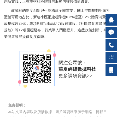
創新實踐，正在重構社區體育的服務內核與價值邊界。
政策端的制度創新與生態構建至關重要。國土空間規劃明確社
區體育用地占比，新建小區配建標準從0.3%提至1.2%;體育消費券發
放規模超百億，專項REITs產品助力設施建設;《社區體育運營服務
規范》等12項國標發布，行業準入門檻提升。這些政策創新，為行
業健康發展提供制度保障。
關注公眾號：
華夏經緯數據科技
更多調研資訊>>
免責聲明：
本站文章內容以及所涉數據、圖片等資料來源于網絡，轉載目