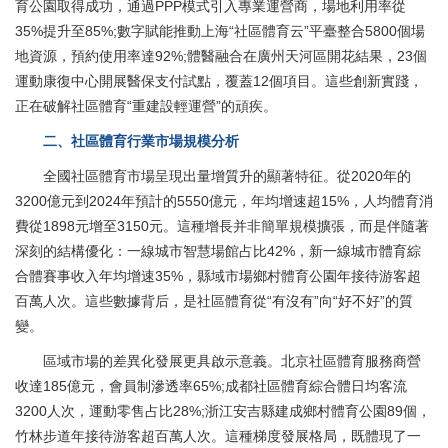
育公園取得成功，通過PPP模式引入專業運營商，場地利用率從
35%提升至85%;數字賦能推動上海“社區體育云”平臺整合5800個場
地資源，預約使用率達92%;體醫融合在廣州天河區開花結果，23個
運動康復中心開展醫保支付試點，覆蓋12個項目。這些創新實踐，
正在破解社區體育“重建設輕運營”的頑疾。
二、社區體育行業市場規模分析
全國社區體育市場呈現出量增質升的顯著特征。從2020年的
3200億元到2024年預計的5550億元，年均增速超15%，人均體育消
費從1898元增至3150元。這種增長并非簡單規模擴張，而是伴隨著
深刻的結構優化：一線城市智慧場館占比42%，新一線城市體育綜
合體賽事收入年均增速35%，縣域市場鄉村體育公園年接待游客超
百萬人次。這些數據背后，是社區體育從“有沒有”向“好不好”的質
變。
區域市場的差異化發展更具啟示意義。北京社區體育服務商營
收達185億元，會員制滲透率65%;成都社區體育綜合體日均客流
3200人次，運動零售占比28%;浙江安吉縣建成鄉村體育公園89個，
竹林步道年接待游客超百萬人次。這種梯度發展格局，既體現了一